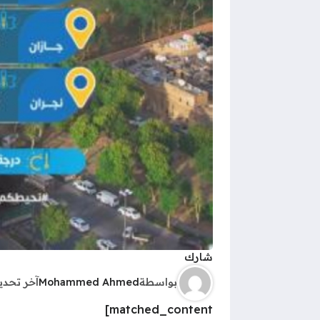
شارك
بواسطة
Mohammed Ahmed
آخر تحد
matched_content]