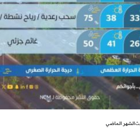
يث
الشهر الماضي