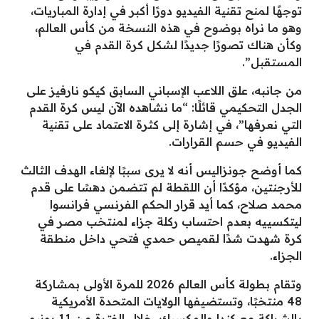
توجهًا لمنح تقنية الفيديو دورًا أكبر في إدارة المباريات،
وهو ما نراه بوضوح في هذه النسخة من كأس العالم،
وكأن هناك تصورًا جديدًا لشكل كرة القدم في
المستقبل”.
من جانبه، علق اللاعب الإسباني السابق كيكو نارفيز على
الجدل التحكيمي قائلًا: “ما نشاهده الآن ليس كرة القدم
التي نعرفها”، في إشارة إلى كثرة الاعتماد على تقنية
الفيديو في حسم القرارات.
كما أوضح جونزاليس أنه لا يرى سببًا لإلغاء الهدف الثالث
للأرجنتين، مؤكدًا أن اللقطة لم تتضمن دهسًا على قدم
محمد صلاح، كما أيد قرار الحكم الفرنسي فرانسوا
ليتكسييه بعدم احتساب ركلة جزاء لمنتخب مصر في
كرة شهدت شدًا لقميص حمدي فتحي داخل منطقة
الجزاء.
وتقام بطولة كأس العالم 2026 للمرة الأولى بمشاركة
48 منتخبًا، وتستضيفها الولايات المتحدة الأمريكية
بالشراكة مع كندا والمكسيك، خلال الفترة من 11 يونيو