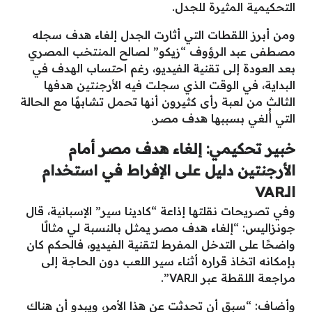
التحكيمية المثيرة للجدل.
ومن أبرز اللقطات التي أثارت الجدل إلغاء هدف سجله
مصطفى عبد الرؤوف “زيكو” لصالح المنتخب المصري
بعد العودة إلى تقنية الفيديو، رغم احتساب الهدف في
البداية، في الوقت الذي سجلت فيه الأرجنتين هدفها
الثالث من لعبة رأى كثيرون أنها تحمل تشابهًا مع الحالة
التي أُلغي بسببها هدف مصر.
خبير تحكيمي: إلغاء هدف مصر أمام
الأرجنتين دليل على الإفراط في استخدام
الـVAR
وفي تصريحات نقلتها إذاعة “كادينا سير” الإسبانية، قال
جونزاليس: “إلغاء هدف مصر يمثل بالنسبة لي مثالًا
واضحًا على التدخل المفرط لتقنية الفيديو، فالحكم كان
بإمكانه اتخاذ قراره أثناء سير اللعب دون الحاجة إلى
مراجعة اللقطة عبر الـVAR”.
وأضاف: “سبق أن تحدثت عن هذا الأمر، ويبدو أن هناك