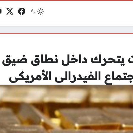
فيسبوك
منصة 
ي
مو
ت يتحرك داخل نطاق ضيق م
ماع الفيدرالى الأمريكى