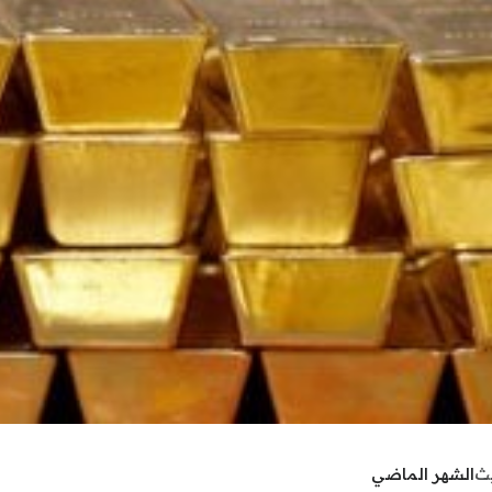
يث
الشهر الماضي