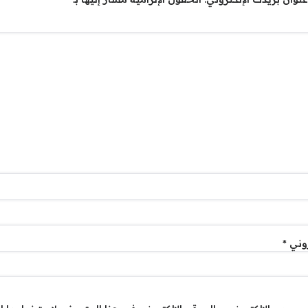
روني
*