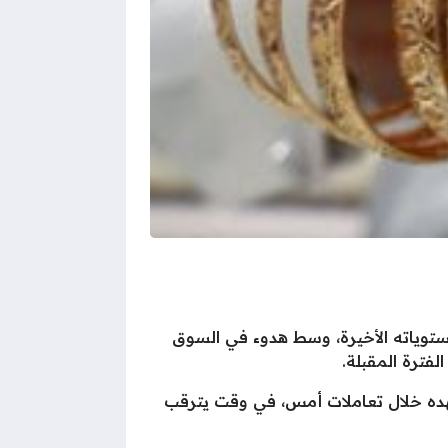
وم الأربعاء 8 يوليو 2026، ليواصل التداول قرب مستوياته الأخيرة، وسط هدوء في السوق
فترة المقبلة.
رام، ليستقر بعد التراجع الذي شهده خلال تعاملات أمس، في وقت يترقب