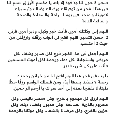
فنحن لا حول لنا ولا قوة إلا بك، يا مقسم الأرزاق قسم لنا
فى هذا الفجر من توفيقك ورضاك وغناك وتيسيرك
لأمورنا، وامنحنا فى يومنا الراحة والسعادة والصحة
والعافية التامة.
اللهم إنى وكلتك أمرى فأنت خير وكيل، ودبر أمرى فإنى
لا احسن التدبير، اللهم افتح لى أبواب رزقك وارزقنى من
حيث لا أحتسب.
اللهم أجعل فى هذا الفجر فرج لكل صابر وشفاء لكل
مريض واستجابة لكل دعاء ورحمة لكل أموت المسلمين
فأنت على كل شيء قدير.
يا رب فى فجر هذا اليوم افتح لنا من خزائن رحمتك
رحمة لا تعذبنا بعدها أبدًا، ومن فضلك الواسع رزقًا حلالًا
طيبًا، لا تفقرنا بعده إلى أحد سواك يا أرحم الراحمين.
اللهم ارزق كل مهموم بالفرج، وكل معسر باليسر، وكل
محروم بالذرية الصالحة، وكل مديون بقضاء دينه، وكل
حزين بالفرح، وكل مرضانا بالشفاء، وكل موتانا بالرحمة.