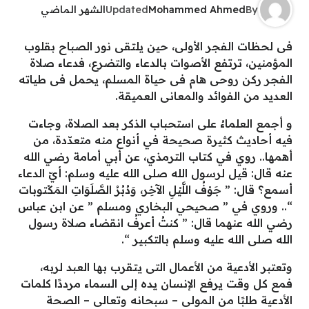
By
Mohammed Ahmed
Updated
الشهر الماضي
فى لحظات الفجر الأولى، حين يلتقى نور الصباح بقلوب
المؤمنين، ترتفع الأصوات بالدعاء والتضرع، فدعاء صلاة
الفجر ركن روحى هام فى حياة المسلم، يحمل فى طياته
العديد من الفوائد والمعانى العميقة.
و أجمع العلماءُ على استحباب الذكر بعد الصلاة، وجاءت
فيه أحاديث كثيرة صحيحة في أنواع منه متعدّدة، من
أهمها.. روي في كتاب الترمذي، عن أبي أمامة رضي الله
عنه قال: قيل لرسول الله صلى الله عليه وسلم: أيّ الدعاء
أسمع؟ قال: ” جَوْفُ اللَّيْلِ الآخِر، وَدُبُرُ الصَّلَوَاتِ المَكْتوبات
“.. وروي في ” صحيحي البخاري ومسلم ” عن ابن عباس
رضي الله عنهما قال: ” كنتُ أعرفُ انقضاء صلاة رسول
الله صلى الله عليه وسلم بالتكبير “.
وتعتبر الأدعية من الأعمال التى يتقرب بها العبد لربه،
فمع كل وقت يرفع الإنسان يده إلى السماء مرددًا كلمات
الأدعية طلبًا من المولى – سبحانه وتعالى – الصحة