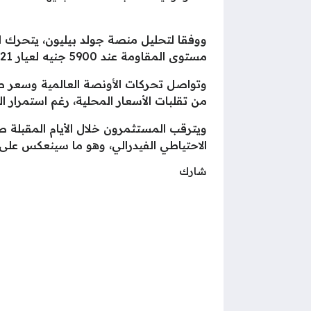
ووفقا لتحليل منصة جولد بيليون، يتحرك 
مستوى المقاومة عند 5900 جنيه لعيار 21، مع انتظار السوق لمحفزات جديدة قد تدفع الأسعار إلى استئناف الصعود.
وتواصل تحركات الأونصة العالمية وسعر ص
من تقلبات الأسعار المحلية، رغم استمرار ال
ويترقب المستثمرون خلال الأيام المقبلة
الاحتياطي الفيدرالي، وهو ما سينعكس على أ
شارك