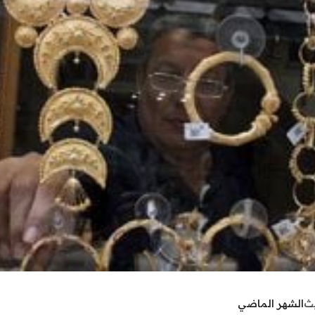
يث
الشهر الماضي