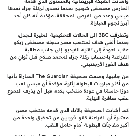
وأشادت الشبكة البريطانية بالمستوى الذي قدمه
الحارس مصطفى شوبير، بعدما تصدى لركلة جزاء نفذها
ميسي وعدد من الفرص المحققة، مؤكدة أنه كان أحد
أبرز نجوم المباراة.
وتطرقت BBC إلى الحالات التحكيمية المثيرة للجدل،
بعدما أُلغي هدف لمنتخب مصر سجله مصطفى زيكو
عقب العودة إلى تقنية الفيديو، إلى جانب مطالبة
الفراعنة باحتساب ركلة جزاء لمحمد صلاح قبل ثوانٍ من
هدف الفوز الأرجنتيني.
من جانبها، وصفت صحيفة The Guardian المباراة بأنها
من أكثر مباريات البطولة إثارة، مؤكدة أن ميسي لعب
دورًا حاسمًا في عودة منتخب بلاده، قبل أن يذرف الدموع
عقب صافرة النهاية.
كما أشادت الصحيفة بالأداء الذي قدمه منتخب مصر،
معتبرة أن الفراعنة كانوا قريبين من تحقيق واحدة من
أكبر مفاجآت البطولة أمام حامل اللقب.