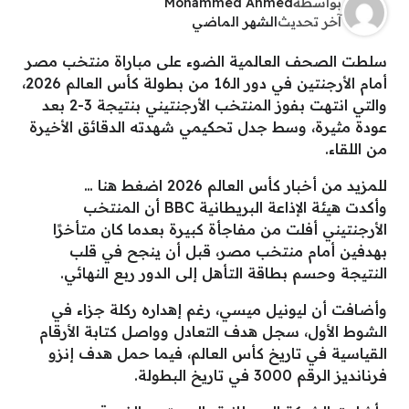
بواسطة
Mohammed Ahmed
آخر تحديث
الشهر الماضي
سلطت الصحف العالمية الضوء على مباراة منتخب مصر
أمام الأرجنتين في دور الـ16 من بطولة كأس العالم 2026،
والتي انتهت بفوز المنتخب الأرجنتيني بنتيجة 3-2 بعد
عودة مثيرة، وسط جدل تحكيمي شهدته الدقائق الأخيرة
من اللقاء.
للمزيد من أخبار كأس العالم 2026 اضغط هنا …
وأكدت هيئة الإذاعة البريطانية BBC أن المنتخب
الأرجنتيني أفلت من مفاجأة كبيرة بعدما كان متأخرًا
بهدفين أمام منتخب مصر، قبل أن ينجح في قلب
النتيجة وحسم بطاقة التأهل إلى الدور ربع النهائي.
وأضافت أن ليونيل ميسي، رغم إهداره ركلة جزاء في
الشوط الأول، سجل هدف التعادل وواصل كتابة الأرقام
القياسية في تاريخ كأس العالم، فيما حمل هدف إنزو
فرنانديز الرقم 3000 في تاريخ البطولة.