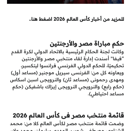
للمزيد من أخبار كأس العالم 2026 اضغط هنا..
حكم مباراة مصر والأرجنتين
وكانت لجنة الحكام الرئيسية بالاتحاد الدولي لكرة القدم
“فيفا” أسندت إدارة لقاء منتخبي مصر والأرجنتين
تحكيميًا، للحكم الدولي الفرنسي فرانسوا ليتكسير،
ويعاونه كل من: الفرنسى سيريل موجنير (مساعد أول)
ومهدى رحمونى (مساعد ثان) والنرويجى اسبن اسكاس
(حكم رابع) والنرويجي النرويجى إيزاك باشفيكن (حكم
مساعد احتياطي).
قائمة منتخب مصر فى كأس العالم 2026
وضمت قائمة منتخب مصر لكأس العالم كلا من: محمد
الشناوي، مصطفى شوبير، المهدي سليمان، محمد علاء،