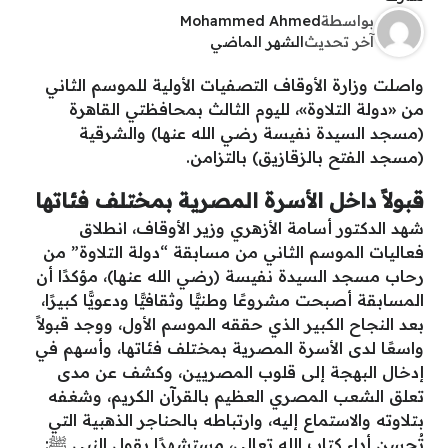
بواسطة
Mohammed Ahmed
آخر تحديث
الشهر الماضي
واصلت وزارة الأوقاف التصفيات الأولية للموسم الثاني
من «دولة التلاوة»، لليوم الثالث بمحافظتي القاهرة
(مسجد السيدة نفيسة رضي الله عنها) والشرقية
(مسجد الفتح بالزقازيق) بالتزامن.
قبولاً داخل الأسرة المصرية بمختلف فئاتها
شهد الدكتور أسامة الأزهري وزير الأوقاف، انطلاق
فعاليات الموسم الثاني من مسابقة “دولة التلاوة” من
رحاب مسجد السيدة نفيسة (رضي الله عنها)، مؤكدًا أن
المسابقة أصبحت مشروعًا وطنيًّا وثقافيًّا ودعويًّا كبيرًا،
بعد النجاح الكبير الذي حققه الموسم الأول، ووجد قبولاً
واسعًا لدى الأسرة المصرية بمختلف فئاتها، وأسهم في
إدخال البهجة إلى قلوب المصريين، وكشف عن مدى
تعلق الشعب المصري العظيم بالقرآن الكريم، وشغفه
بتلاوته والاستماع إليه، وارتباطه بالحناجر الذهبية التي
تُحسن أداء كتاب الله تعالى، مستشهدًا بقول النبي ﷺ: