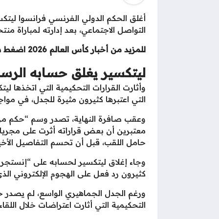
أغلق الحكم الدولي الفرنسي فرانسوا ليتك
التواصل الاجتماعي، بعد إدارته لمباراة منتخب مصر أمام الأر
للمزيد من أخبار كأس العالم 2026 اضغط هنا..
ليتكسير يغلق حسابه الرس
وأثارت القرارات التحكيمية التي اتخذها ليتك
التي اعتبرها كثيرون مثيرة للجدل، في مواجهة انتهت بفوز ال
وعقب صافرة النهاية، تصدر وسم “حكم مرت
معتبرين أن بعض قراراته أثرت على مجريات 
حامل اللقب، قبل أن تحسم التفاصيل الأخير
وجاء إغلاق ليتكسير لحسابه على “إنستجرا
كثيرون رد فعل على الهجوم الإلكتروني الذي
ورغم الجدل الجماهيري الواسع، لم يصدر حت
التحكيمية التي أثارت اعتراضات خلال اللقاء.