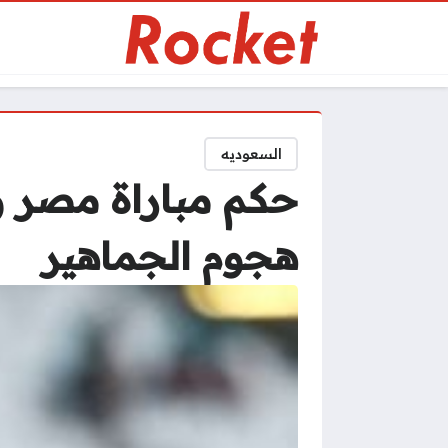
السعوديه
حكم مباراة مصر و
هجوم الجماهير