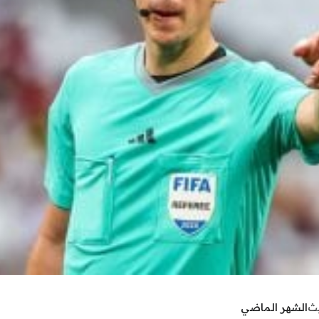
يث
الشهر الماضي