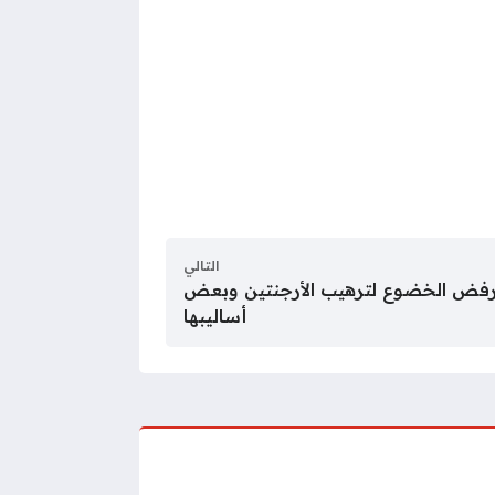
التالي
 رفض الخضوع لترهيب الأرجنتين وبعض
أساليبها