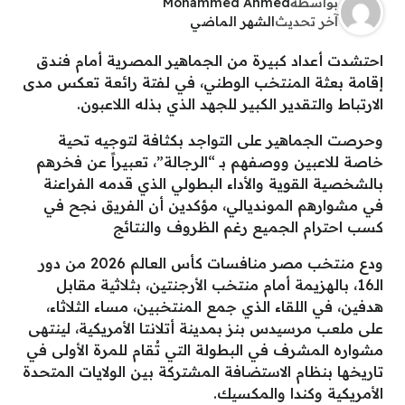
بواسطة
Mohammed Ahmed
آخر تحديث
الشهر الماضي
احتشدت أعداد كبيرة من الجماهير المصرية أمام فندق
إقامة بعثة المنتخب الوطني، في لفتة رائعة تعكس مدى
الارتباط والتقدير الكبير للجهد الذي بذله اللاعبون.
وحرصت الجماهير على التواجد بكثافة لتوجيه تحية
خاصة للاعبين ووصفهم بـ “الرجالة”، تعبيراً عن فخرهم
بالشخصية القوية والأداء البطولي الذي قدمه الفراعنة
في مشوارهم المونديالي، مؤكدين أن الفريق نجح في
كسب احترام الجميع رغم الظروف والنتائج
ودع منتخب مصر منافسات كأس العالم 2026 من دور
الـ16، بالهزيمة أمام منتخب الأرجنتين، بثلاثية مقابل
هدفين، في اللقاء الذي جمع المنتخبين، مساء الثلاثاء،
على ملعب مرسيدس بنز بمدينة أتلانتا الأمريكية، لينتهى
مشواره المشرف في البطولة التي تُقام للمرة الأولى في
تاريخها بنظام الاستضافة المشتركة بين الولايات المتحدة
الأمريكية وكندا والمكسيك.