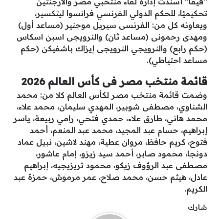
“فيفا” أسندت إدارة لقاء منتخبي مصر والأرجنتين
تحكيميًا، للحكم الدولي الفرنسي فرانسوا ليتكسير،
ويعاونه كل من: الفرنسى سيريل موجنير (مساعد أول)
ومهدى رحمونى (مساعد ثان) والنرويجى اسبن اسكاس
(حكم رابع) والنرويجي النرويجى إيزاك باشفيكن (حكم
مساعد احتياطي).
قائمة منتخب مصر فى كأس العالم 2026
وضمت قائمة منتخب مصر لكأس العالم كلا من: محمد
الشناوي، مصطفى شوبير، المهدي سليمان، محمد علاء،
محمد هاني، طارق علاء، حمدي فتحي، رامي ربيعة، ياسر
إبراهيم، حسام عبد المجيد، محمد عبد المنعم، أحمد
فتوح، كريم حافظ، مروان عطية، مهند لاشين، نبيل عماد
دونجا، محمود صابر، أحمد سيد زيزو، إمام عاشور،
مصطفى عبد الرؤوف زيكو، محمود تريزيجيه، إبراهيم
عادل، هيثم حسن، محمد صلاح، عمر مرموش، حمزة عبد
الكريم.
شارك