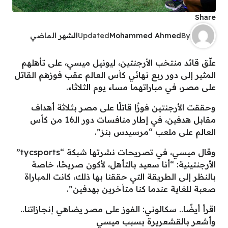
Share
By
Mohammed Ahmed
Updated
الشهر الماضي
علّق قائد منتخب الأرجنتين، ليونيل ميسي، على تأهلهم
المثير إلى دور ربع نهائي كأس العالم عقب فوزهم القاتل
على مصر، في مباراتهما مساء يوم الثلاثاء.
وحققت الأرجنتين فوزًا قاتلًا على مصر بثلاثة أهداف
مقابل هدفين، في إطار منافسات دور الـ16 من كأس
العالم على ملعب “مرسيدس بنز”.
وقال ميسي، في تصريحات نشرتها شبكة “tycsports”
الأرجنتينية: “أنا سعيد بالتأهل، لأكون صريحًا، خاصة
بالنظر إلى الطريقة التي حققنا بها ذلك، كانت المباراة
صعبة للغاية عندما كنا متأخرين بهدفين”.
اقرأ أيضًا.. سكالوني: الفوز على مصر يضاهي إنجازاتنا..
وأشعر بالقشعريرة بسبب ميسي