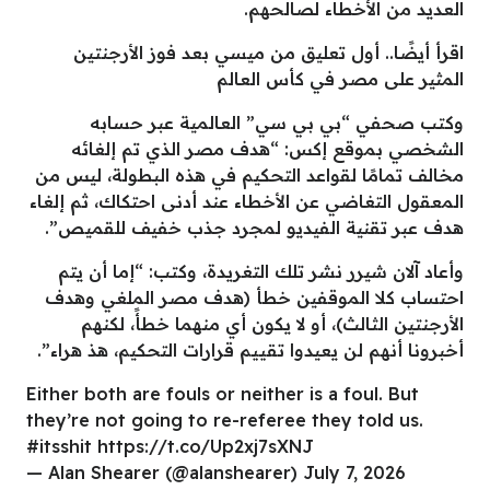
العديد من الأخطاء لصالحهم.
اقرأ أيضًا.. أول تعليق من ميسي بعد فوز الأرجنتين
المثير على مصر في كأس العالم
وكتب صحفي “بي بي سي” العالمية عبر حسابه
الشخصي بموقع إكس: “هدف مصر الذي تم إلغائه
مخالف تمامًا لقواعد التحكيم في هذه البطولة، ليس من
المعقول التغاضي عن الأخطاء عند أدنى احتكاك، ثم إلغاء
هدف عبر تقنية الفيديو لمجرد جذب خفيف للقميص”.
وأعاد آلان شيرر نشر تلك التغريدة، وكتب: “إما أن يتم
احتساب كلا الموقفين خطأ (هدف مصر الملغي وهدف
الأرجنتين الثالث)، أو لا يكون أي منهما خطأً، لكنهم
أخبرونا أنهم لن يعيدوا تقييم قرارات التحكيم، هذ هراء”.
Either both are fouls or neither is a foul. But
they’re not going to re-referee they told us.
#itsshit https://t.co/Up2xj7sXNJ
— Alan Shearer (@alanshearer) July 7, 2026