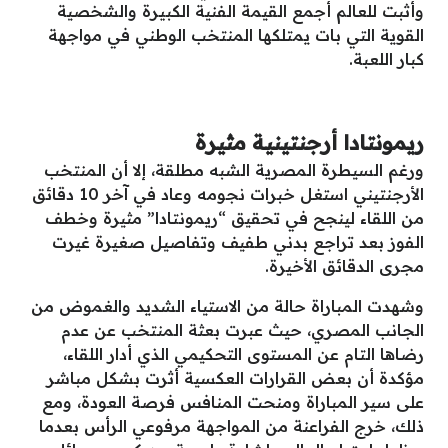
وأثبت للعالم أجمع القيمة الفنية الكبيرة والشخصية
القوية التي بات يمتلكها المنتخب الوطني في مواجهة
كبار اللعبة.
ريمونتادا أرجنتينية مثيرة
ورغم السيطرة المصرية الشبه مطلقة، إلا أن المنتخب
الأرجنتيني استغل خبرات نجومه وعاد في آخر 10 دقائق
من اللقاء لينجح في تحقيق “ريمونتادا” مثيرة وخطف
الفوز بعد تراجع بدني طفيف وتفاصيل صغيرة غيرت
مجرى الدقائق الأخيرة.
وشهدت المباراة حالة من الاستياء الشديد والغموض من
الجانب المصري، حيث عبرت بعثة المنتخب عن عدم
رضاها التام عن المستوى التحكيمي الذي أدار اللقاء،
مؤكدة أن بعض القرارات العكسية أثرت بشكل مباشر
على سير المباراة ومنحت المنافس فرصة العودة، ومع
ذلك، خرج الفراعنة من المواجهة مرفوعي الرأس بعدما