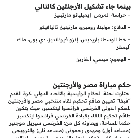
بينما جاء تشكيل الأرجنتين كالتالي
– حراسة المرمى: إيميليانو مارتينيز
– الدفاع: مولينا، روميرو، مارتينيز، تاليافيكو
– خط الوسط: باريديس، إنزو فيرنانديز، دي بول، ماك
أليستر
– الهجوم: ميسي، ألفاريز
حكم مباراة مصر والأرجنتين
اختارت لجنة الحكام الرئيسية بالاتحاد الدولي لكرة القدم
“فيفا” تعيين طاقم تحكيم لقاء منتخبي مصر والأرجنتين
للحكم الدولي الفرنسي فرانسوا ليتكسير، حيث يتكون
طاقم تحكيم اللقاء بقيادة الفرنسي فرانسوا ليتكسير
حكما للساحة، ويعاونه كل من: الفرنسى سيريل موجنير
(مساعد أول) ومهدى رحمونى (مساعد ثان) والنرويجى
اسبن اسكاس (حكم رابع) والنرويجي النرويجى إيزاك