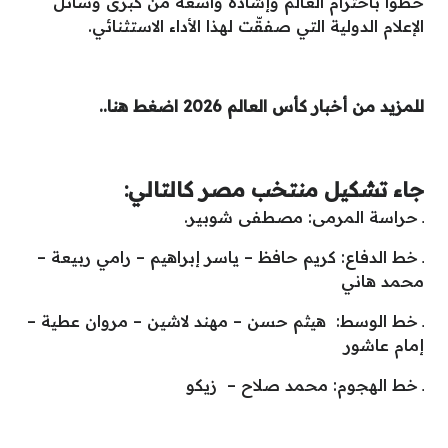
حظوا باحترام العالم وإشادة واسعة من كبرى وسائل
الإعلام الدولية التي صفقّت لهذا الأداء الاستثنائي.
للمزيد من أخبار كأس العالم 2026 اضغط هنا..
جاء تشكيل منتخب مصر كالتالي:
ـ حراسة المرمى: مصطفى شوبير.
ـ خط الدفاع: كريم حافظ – ياسر إبراهيم – رامي ربيعة –
محمد هاني
ـ خط الوسط: هيثم حسن – مهند لاشين – مروان عطية –
إمام عاشور
ـ خط الهجوم: محمد صلاح – زيكو