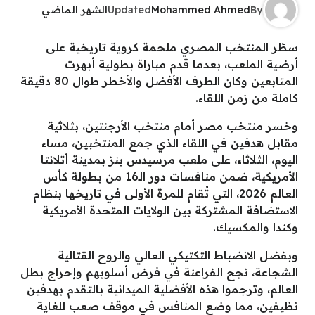
By
Mohammed Ahmed
Updated
الشهر الماضي
سطّر المنتخب المصري ملحمة كروية تاريخية على
أرضية الملعب، بعدما قدم مباراة بطولية أبهرت
المتابعين وكان الطرف الأفضل والأخطر طوال 80 دقيقة
كاملة من زمن اللقاء.
وخسر منتخب مصر أمام منتخب الأرجنتين، بثلاثية
مقابل هدفين في اللقاء الذي جمع المنتخبين، مساء
اليوم، الثلاثاء، على ملعب مرسيدس بنز بمدينة أتلانتا
الأمريكية، ضمن منافسات دور الـ16 من بطولة كأس
العالم 2026، التي تُقام للمرة الأولى في تاريخها بنظام
الاستضافة المشتركة بين الولايات المتحدة الأمريكية
وكندا والمكسيك.
وبفضل الانضباط التكتيكي العالي والروح القتالية
الشجاعة، نجح الفراعنة في فرض أسلوبهم وإحراج بطل
العالم، وترجموا هذه الأفضلية الميدانية بالتقدم بهدفين
نظيفين، مما وضع المنافس في موقف صعب للغاية