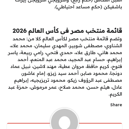
باشفيكن (حكم مساعد احتياطي).
قائمة منتخب مصر فى كأس العالم 2026
وتضم قائمة منتخب مصر لكأس العالم كلا من: محمد
الشناوي، مصطفى شوبير، المهدي سليمان، محمد علاء،
محمد هاني، طارق علاء، حمدي فتحي، رامي ربيعة، ياسر
إبراهيم، حسام عبد المجيد، محمد عبد المنعم، أحمد
فتوح، كريم حافظ، مروان عطية، مهند لاشين، نبيل عماد
دونجا، محمود صابر، أحمد سيد زيزو، إمام عاشور،
مصطفى عبد الرؤوف زيكو، محمود تريزيجيه، إبراهيم
عادل، هيثم حسن، محمد صلاح، عمر مرموش، حمزة عبد
الكريم.
Share