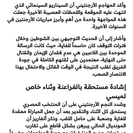
وأكد المهاجم الأرجنتيني أن السيناريو السينمائي الذي
انتهت عليه الموقعة واللحظات العصيبة الأخيرة جعلت
هذه المواجهة واحدة من أهم وأبرز مباريات الأرجنتين في
السنوات الأخيرة.
وأشار إلى أن الحديث التوجيهي بين الشوطين وخلال
فترات التوقف كان حاسماً للغاية، حيث كانت الرسالة
الموحدة بين اللاعبين هي عدم فقدان الإيمان والقتال
حتى النهاية، معتمدين على ثقتهم الكاملة في جودة
الفريق لقلب النتيجة في الوقت القاتل والاحتفال بهذا
الانتصار الصعب.
إشادة مستحقة بالفراعنة وثناء خاص
لميسي
وشدد النجم الأرجنتيني على أن المنتخب المصري
يستحق كل الثناء والتقدير بعد أن جعل المباراة معقدة
للغاية وصعبة على حامل اللقب. وذكر ألفاريز أن
المونديال الحالي يبرهن بشكل قاطع على تقارب
مستويات جميع المنتخبات وصعوبة المواجهات، مضيفاً