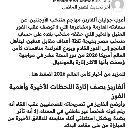
بواسطة
Mohammed Ahmed
آخر تحديث
الشهر الماضي
أعرب جوليان ألفاريز، مهاجم منتخب الأرجنتين، عن
سعادته العارمة ومشاعرها التي لا توصف عقب الفوز
المثيل والمثير الذي حققه منتخب بلاده على حساب
منتخب مصر بنتيجة ثلاثة أهداف مقابل هدفين، ليتأهل
التانجو إلى الدور القادم ويودع الفراعنة منافسات كأس
العالم أمريكا 2026 من دور الستة عشر في مواجهة
وُصفت بأنها الأكثر إثارة بالمونديال.
للمزيد من أخبار كأس العالم 2026 اضغط هنا..
ألفاريز يصف إثارة اللحظات الأخيرة وأهمية
الفوز
وأوضح ألفاريز في تصريحاته للصحفيين عقب اللقاء أنه
رغم كونه شخصاً غير عاطفي في المعتاد، إلا أنه تأثر
بشدة وبشكل استثنائي أثناء متابعته للدقائق الأخيرة من
المباراة من على مقاعد البدلاء.