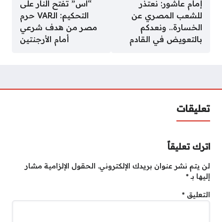
إمام عاشور: نعتذر
“آس” تفتح النار على
للشعب المصري عن
التحكيم: الـVAR حرم
الخسارة.. ونعدكم
مصر من هدف شرعي
بالتعويض في القادم
أمام الأرجنتين
تعليقات
اترك تعليقاً
لن يتم نشر عنوان بريدك الإلكتروني.
الحقول الإلزامية مشار
إليها بـ
*
التعليق
*