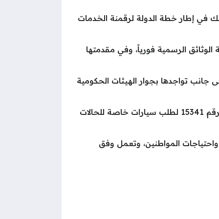
لك في إطار خطة الدولة لرقمنة الخدمات
الوثائق الرسمية فورياً، وفي مقدمتها
إلى جانب تواجدها بجوار الهيئات الحكومية
وللاستفادة من هذه الخدمة، حدد قطاع الأحوال المدنية خطاً ساخناً يحمل رقم 15340 للخدمات الفورية، ورقم 15341 لطلب سيارات خاصة للحالات
 واحتياجات المواطنين، وتعمل وفق