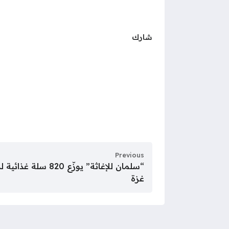
شارك
Previous
“سلمان للإغاثة” يوزّع
غزة