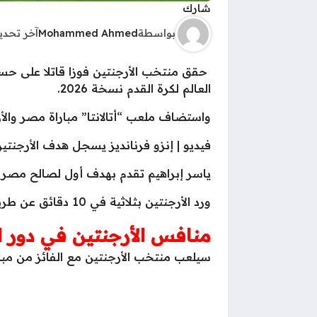
شارك
بواسطة
Mohammed Ahmed
آخر تحد
حقق منتخب الأرجنتين فوزا قاتلا على حسا
العالم لكرة القدم نسخة 2026.
واستضاف ملعب “أتالانتا” مباراة مصر والأرج
فيديو | إنزو فرنانديز يسجل هدف الأرجنتي
ياسر إبراهيم تقدم بهدف أول لصالح مصر ف
ورد الأرجنتين بثلاثية في 10 دقائق عن طريق روميرو وميسي وإنزو فرنانديز.
منافس الأرجنتين في دور الـ8 من كأس العالم 26
سيلعب منتخب الأرجنتين مع الفائز من مبا