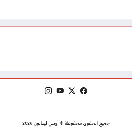
فيسبوك
منصة إكس
يوتيوب
إنستغرام
مواقع التواصل
جميع الحقوق محفوظة © أونلي ليبانون 2026