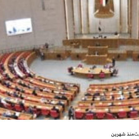
يث
منذ شهرين