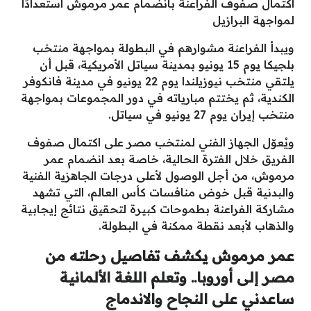
اكتمال صفوف الفراعنة بانضمام عمر مرموش استعدادًا
لمواجهة البرازيل
ويبدأ الفراعنة مشوارهم في البطولة بمواجهة منتخب
بلجيكا يوم 15 يونيو بمدينة سياتل الأمريكية، قبل أن
يلتقي منتخب نيوزيلندا يوم 22 يونيو في مدينة فانكوفر
الكندية، ثم يختتم مبارياته في دور المجموعات بمواجهة
منتخب إيران يوم 27 يونيو في سياتل.
ويُعوّل الجهاز الفني لمنتخب مصر على اكتمال صفوف
الفريق خلال الفترة الحالية، خاصة بعد انضمام عمر
مرموش، من أجل الوصول لأعلى درجات الجاهزية الفنية
والبدنية قبل خوض منافسات كأس العالم، التي تشهد
مشاركة الفراعنة بطموحات كبيرة لتحقيق نتائج إيجابية
والذهاب لأبعد نقطة ممكنة في البطولة.
عمر مرموش يكشف تفاصيل رحلته من
مصر إلى أوروبا.. وتعلم اللغة الألمانية
ساعدني على النجاح والاندماج