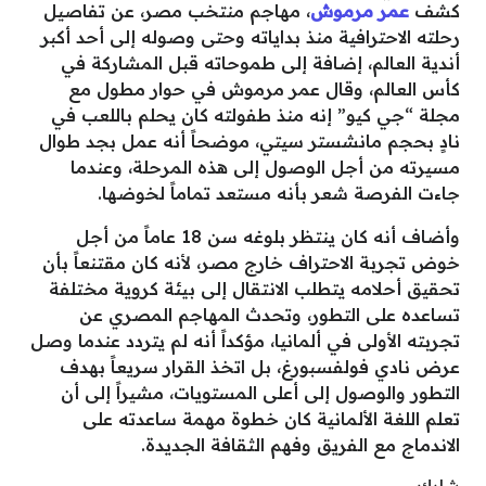
كشف
عمر مرموش
، مهاجم منتخب مصر، عن تفاصيل
رحلته الاحترافية منذ بداياته وحتى وصوله إلى أحد أكبر
أندية العالم، إضافة إلى طموحاته قبل المشاركة في
كأس العالم، وقال عمر مرموش في حوار مطول مع
مجلة “جي كيو” إنه منذ طفولته كان يحلم باللعب في
نادٍ بحجم مانشستر سيتي، موضحاً أنه عمل بجد طوال
مسيرته من أجل الوصول إلى هذه المرحلة، وعندما
جاءت الفرصة شعر بأنه مستعد تماماً لخوضها.
وأضاف أنه كان ينتظر بلوغه سن 18 عاماً من أجل
خوض تجربة الاحتراف خارج مصر، لأنه كان مقتنعاً بأن
تحقيق أحلامه يتطلب الانتقال إلى بيئة كروية مختلفة
تساعده على التطور، وتحدث المهاجم المصري عن
تجربته الأولى في ألمانيا، مؤكداً أنه لم يتردد عندما وصل
عرض نادي فولفسبورغ، بل اتخذ القرار سريعاً بهدف
التطور والوصول إلى أعلى المستويات، مشيراً إلى أن
تعلم اللغة الألمانية كان خطوة مهمة ساعدته على
الاندماج مع الفريق وفهم الثقافة الجديدة.