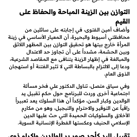
​التوازن بين الزينة المباحة والحفاظ على
القيم
​وأضاف أمين الفتوى، في إجابته على سائلين من
محافظتي أسيوط والبحيرة، أن المعيار الأساسي في زينة
المرأة خارج بيتها هو تحقيق التوازن بين المظهر اللائق
وبين الحشمة، مشدداً على أن تجاوز حد الاعتدال
والمبالغة في إظهار الزينة يتنافى مع المقاصد الشرعية،
ودعا إلى الالتزام بالبساطة التي لا تثير الفتنة أو استهجان
الذوق العام.
​وفي سياق متصل، تناول الدكتور علي فخر مسألة
اجتماعية أخرى وردت للبرنامج حول حكم تقبيل يد
الوالدين وكبار السن، مؤكداً أن هذا السلوك يعد تعبيراً
راقياً عن التوقير والاحترام والتبجيل، وهو من مكارم
الأخلاق والسلوكيات الحميدة التي حث عليها الدين
الإسلامي الحنيف وعكستها الفطرة الإنسانية السوية.
​تقبيل اليد كأحد صور بر الوالدين وإكرام ذوي