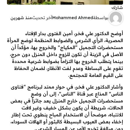
شارك
بواسطة
Mohammed Ahmed
آخر تحديث
منذ شهرين
أوضح الدكتور علي فخر، أمين الفتوى بدار الإفتاء
المصرية، الرأي الشرعي والضوابط المنظمة لوضع المرأة
مستحضرات التجميل “المكياج” والخروج بها، مؤكداً أن
الأصل في الزينة أن تكون للزوج داخل المنزل دون حرج،
بينما يتطلب الخروج بها التزاماً بضوابط شرعية محددة
تقوم على البساطة وعدم لفت الأنظار، لضمان الحفاظ
على القيم العامة للمجتمع.
​وأشار الدكتور علي فخر، في حوار ممتد لبرنامج “فتاوى
الناس” المذاع عبر قناة “الناس”، إلى أن وضع
مستحضرات التجميل خارج المنزل يعد جائزاً في بعض
الحالات، شريطة أن يكون بشكل خفيف وغير لافت
للانتباه، موضحاً أن الاستخدام المباح ينطوي تحت إطار
إخفاء بعض العيوب البسيطة كالبثور أو الهالات السوداء،
دون مبالغة تخرج الأمر عن المسار الشرعي.