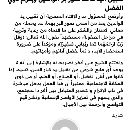
الفضل
​وأوضح المسؤول بدار الإفتاء المصرية أن تقبيل يد
الوالدين يعد من أسمى صور البر بهما، لما يحمله من
معاني الامتنان والشكر على ما قدماه من رعاية وتربية
في مراحل الطفولة، مستشهداً بقول الله تعالى: ﴿وَقُل
رَّبِّ ارْحَمْهُمَا كَمَا رَبَّيَانِي صَغِيرًا﴾، ومؤكداً على ضرورة
استحضار الأبناء دائماً لفضل آبائهم وأمهاتهم.
​واختتم الشيخ علي فخر تصريحاته بالإشارة إلى أنه لا
يوجد أي مانع شرعي من تقبيل يد كبار السن، لاسيما إذا
كانوا من أهل الفضل، أو الصلاح، أو العلم، أو من ذوي
المكانة الاجتماعية، معتبراً أن هذا الفعل يدخل مباشرة
في باب الإكرام والتقدير المتبادل بين أفراد المجتمع،
والذي يسهم في تعزيز الأواصر الإنسانية ونشر قيم
التواضع والرحمة بين الأجيال.
شارك