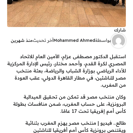
شارك
بواسطة
Mohammed Ahmed
آخر تحديث
منذ شهرين
استقبل الدكتور مصطفى عزام، الأمين العام للاتحاد
المصري لكرة القدم، وأحمد مختار، رئيس الإدارة المركزية
للأداء الرياضي بوزارة الشباب والرياضة، بعثة منتخب
مصر للناشئين، في مطار القاهرة الدولي، عقب العودة
من المغرب.
وكان منتخب مصر قد تمكن من تحقيق الميدالية
البرونزية، على حساب المغرب، ضمن منافسات بطولة
كأس أمم إفريقيا تحت 17 عامًا.
طالع.. فيديو | منتخب مصر يهزم المغرب بثنائية
ويقتنص برونزية كأس أمم أفريقيا للناشئين