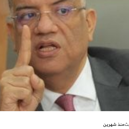
يث
منذ شهرين