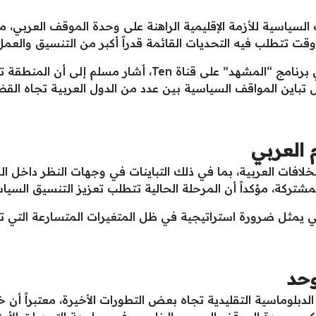
سياسية للأزمة الإقليمية الراهنة على وحدة الموقف العربي، مح
وقت تتطلب فيه التحديات القائمة قدراً أكبر من التنسيق والعم
وخلال حواره مع الإعلامي نشأت الديهي في برنامج “المشهد” ع
تباين المواقف السياسية بين عدد من الدول العربية تجاه القضاي
 العربي
فات العربية، بما في ذلك التباينات في وجهات النظر داخل ا
لمشتركة، مؤكداً أن المرحلة الحالية تتطلب تعزيز التنسيق السيا
يمثل ضرورة استراتيجية في ظل المتغيرات المتسارعة التي ت
حد
الدبلوماسية التقليدية تجاه بعض التطورات الأخيرة، معتبراً أن