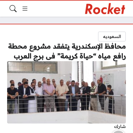
السعوديه
محافظ الإسكندرية يتفقد مشروع محطة
رافع مياه “حياة كريمة” فى برج العرب
شارك