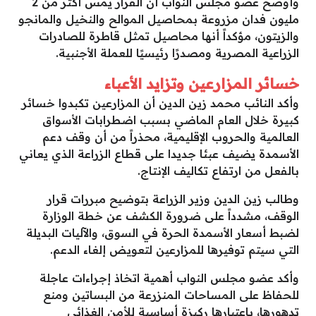
وأوضح عضو مجلس النواب أن القرار يمس أكثر من 2
مليون فدان مزروعة بمحاصيل الموالح والنخيل والمانجو
والزيتون، مؤكداً أنها محاصيل تمثل قاطرة للصادرات
الزراعية المصرية ومصدرًا رئيسيًا للعملة الأجنبية.
خسائر المزارعين وتزايد الأعباء
وأكد النائب محمد زين الدين أن المزارعين تكبدوا خسائر
كبيرة خلال العام الماضي بسبب اضطرابات الأسواق
العالمية والحروب الإقليمية، محذراً من أن وقف دعم
الأسمدة يضيف عبئا جديدا على قطاع الزراعة الذي يعاني
بالفعل من ارتفاع تكاليف الإنتاج.
وطالب زين الدين وزير الزراعة بتوضيح مبررات قرار
الوقف، مشدداً على ضرورة الكشف عن خطة الوزارة
لضبط أسعار الأسمدة الحرة في السوق، والآليات البديلة
التي سيتم توفيرها للمزارعين لتعويض إلغاء الدعم.
وأكد عضو مجلس النواب أهمية اتخاذ إجراءات عاجلة
للحفاظ على المساحات المنزرعة من البساتين ومنع
تدهورها، باعتبارها ركيزة أساسية للأمن الغذائي