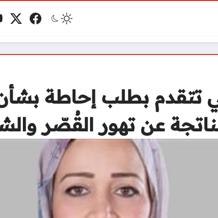
فيسبوك
منصة 
ي
مو
في تتقدم بطلب إحاطة بشأن
لناتجة عن تهور القُصّر وال