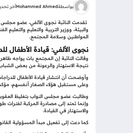
بواسطة
Mohammed Ahmed
آخر تحد
تقدمت النائبة نجوى الألفي، عضو مجلس ا
والبيئة، ووزير التربية والتعليم والتعليم ا
المواطنين وسلامة المجتمع.
نجوى الألفي: قيادة الأطفال لل
وقالت النائبة إن المجتمع بات يواجه ظاه
نتيجة الاستهتار والرعونة من بعض الشباب 
وأوضحت أن انتشار قيادة الأطفال للدراجات ا
وعلى مستقبل هؤلاء الصغار أنفسهم، مؤكدة
وطالبت عضو مجلس النواب بتغليظ العقوبات 
وإنما تمتد إلى مصادرة المركبة لفترات طوي
والاستهتار في القيادة.
كما دعت إلى تفعيل مبدأ المسؤولية القانو