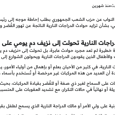
يث
منذ شهرين
لنواب عن حزب الشعب الجمهوري بطلب إحاطة موجه إلى رئيس م
لفني، بشأن تزايد حوادث الدراجات النارية الناتجة عن تهور القُصّر
دراجات النارية تحولت إلى نزيف دم يومي على 
رة خطيرة لم تعد مجرد حوادث عابرة، بل تحولت إلى «نزيف دم 
والأطفال الذين يقودون الدراجات النارية ويحولون الشوارع إل
لنارية، في كثير من الأحيان بعلم أو بإهمال من أولياء الأمور، 
 أن العديد من هذه المركبات غير مرخصة أو تُستخدم بأسماء 
على السماح لغير ذي صفة أو للقُصّر بقيادة المركبات، بحيث لا
لة أو نهائياً في حالات التكرار، مع تشديد العقوبات على المتسب
نية على ولي الأمر أو مالك الدراجة النارية الذي يسمح لطفل بق