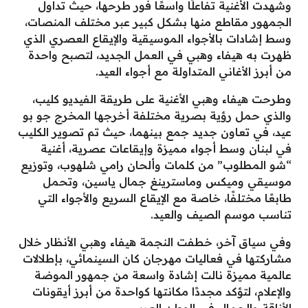
وشهدت الأغنية تفاعلًا واسعًا فور طرحها، حيث تداول
الجمهور مقاطع منها بشكل كبير عبر مختلف المنصات،
وسط إشادات بالأجواء الموسيقية والإيقاع العصري الذي
ظهرت به هيفاء وهبي في العمل الجديد، لتصبح واحدة
من أبرز الأغاني المتداولة مع أجواء العيد.
وطرحت هيفاء وهبي الأغنية على طريقة الفيديو كليب،
والذي حمل رؤية بصرية مختلفة أخرجها المخرج جو بو
عيد، في تعاون جديد جمع بينهما، حيث تم تصوير الكليب
في لبنان وسط أجواء مميزة وإيقاعات عصرية، أغنية
“شو المطلوب” من كلمات وألحان رامي شلهوب، وتوزيع
موسيقي وميكس وماسترينغ جمال ياسين، وتحمل
طابعًا مختلفًا، خاصة مع الإيقاع السريع والأجواء التي
تناسب موسم الصيف والعيد.
وفي سياق آخر، خطفت النجمة هيفاء وهبي الأنظار خلال
مشاركتها في فعاليات مهرجان كان السينمائي، بإطلالات
عالمية مميزة نالت إشادة واسعة من جمهور الموضة
والإعلام، لتؤكد مجددًا مكانتها كواحدة من أبرز أيقونات
الأناقة والجمال في الوطن العربي.