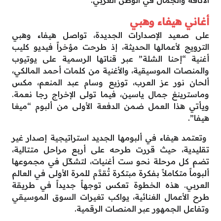
أغاني هيفاء وهبي
على صعيد الإصدارات الجديدة، تواصل هيفاء وهبي
الترويج لأعمالها الحديثة، إذ طرحت مؤخراً فيديو كليب
أغنية “إحنا الشلة” عبر قناتها الرسمية على يوتيوب
والمنصات الموسيقية، والأغنية من كلمات أحمد المالكي،
ألحان نور عز العرب، توزيع وسام عبد المنعم، مكس
وماسترينغ جمال ياسين، فيما تولى الإخراج رجا نعمة.
ويأتي هذا العمل ضمن الدفعة الأولى من ألبوم “ميغا
هيفا”.
وتعتمد هيفاء في ألبومها الجديد استراتيجية إصدار غير
تقليدية، حيث قررت طرحه على أربع مراحل متتالية،
تضم كل مرحلة نحو ست أغنيات، لتشكّل في مجموعها
ألبوماً متكاملاً بفكرة مبتكرة تُقدَّم للمرة الأولى في العالم
العربي. هذه الخطوة تعكس توجهاً جديداً في طريقة
طرح الأعمال الغنائية، يواكب تغيرات السوق الموسيقي
وتفاعل الجمهور عبر المنصات الرقمية.