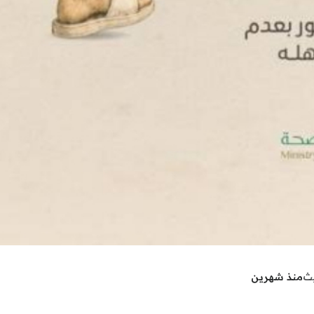
يث
منذ شهرين