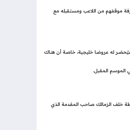
فة موقفهم من اللاعب ومستقبله مع
 سيُحضر له عروضا خليجية، خاصة أن هناك
ي الموسم المقبل.
ى، أنهى النادي الأهلي الموسم الحالي في المركز الثالث ببطولة الدوري الممتاز برصيد 53 نقطة خلف الزمالك صاحب المقدمة الذي