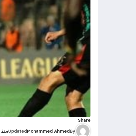
Share
By
Mohammed Ahmed
Updated
منذ 