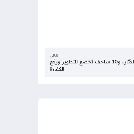
التالي
حميدة: 41 متحفًا تابعًا للآثار.. و10 متاحف تخضع للتطوير ورفع
الكفاءة