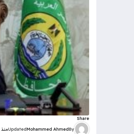
Share
By
Mohammed Ahmed
Updated
منذ 