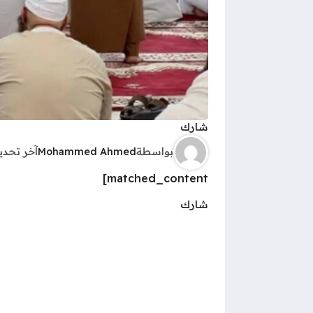
شارك
بواسطة
Mohammed Ahmed
آخر تحد
matched_content]
شارك