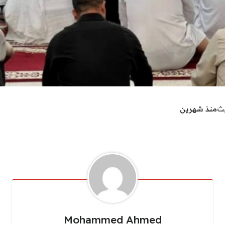
يث
منذ شهرين
Mohammed Ahmed