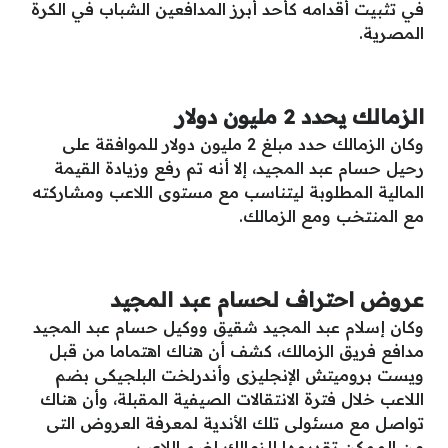
في تثبيت أقدامه كأحد أبرز المدافعين الشباب في الكرة
المصرية.
الزمالك يحدد 2 مليون دولار
وكان الزمالك حدد مبلغ 2 مليون دولار للموافقة على
رحيل حسام عبد المجيد، إلا أنه تم رفع وزيادة القيمة
المالية المطلوبة ليتناسب مع مستوى اللاعب ومشاركته
مع المنتخب ومع الزمالك.
عروض احتراف لحسام عبد المجيد
وكان إسلام عبد المجيد شقيق ووكيل حسام عبد المجيد
مدافع فريق الزمالك، كشف أن هناك اهتماما من قبل
ويست بروميتش الإنجليزى وأندرلخت البلجيكى بضم
اللاعب خلال فترة الانتقالات الصيفية المقبلة، وأن هناك
تواصل مع مسئولى تلك الأندية لمعرفة العروض التى
من الممكن تقديمها للزمالك لضم اللاعب.