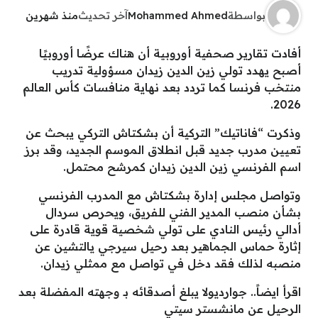
بواسطة
Mohammed Ahmed
آخر تحديث
منذ شهرين
أفادت تقارير صحفية أوروبية أن هناك عرضًا أوروبيًا
أصبح يهدد تولي زين الدين زيدان مسؤولية تدريب
منتخب فرنسا كما تردد بعد نهاية منافسات كأس العالم
2026.
وذكرت “فاناتيك” التركية أن بشكتاش التركي يبحث عن
تعيين مدرب جديد قبل انطلاق الموسم الجديد، وقد برز
اسم الفرنسي زين الدين زيدان كمرشح محتمل.
وتواصل مجلس إدارة بشكتاش مع المدرب الفرنسي
بشأن منصب المدير الفني للفريق، ويحرص سردال
أدالي رئيس النادي على تولي شخصية قوية قادرة على
إثارة حماس الجماهير بعد رحيل سيرجي يالتشين عن
منصبه لذلك فقد دخل في تواصل مع ممثلي زيدان.
اقرأ ايضاً.. جوارديولا يبلغ أصدقائه بـ وجهته المفضلة بعد
الرحيل عن مانشستر سيتي