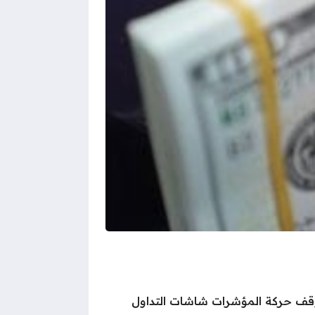
20 أمام الجنيه المصري، مع استمرار توقف حركة المؤشرات شاشات التداول