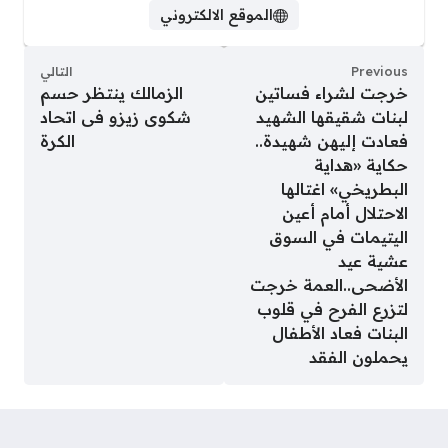
الموقع الالكتروني
Previous
التالي
خرجت لشراء فساتين
الزمالك ينتظر حسم
لبنات شقيقها الشهيد
شكوى زيزو فى اتحاد
فعادت إليهن شهيدة..
الكرة
حكاية «هداية
البطريخي» اغتالها
الاحتلال أمام أعين
اليتيمات في السوق
عشية عيد
الأضحى..العمة خرجت
لتزرع الفرح في قلوب
البنات فعاد الأطفال
يحملون الفقد