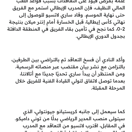
علمه بفرض قيود على التعاقدات بسبب قواعد اللعب
المالي النظيف، فإن المدرب الإيطالي استمر مع الفريق
حتى نهاية الموسم. وقاد ساري لاتسيو للوصول إلى
نهائي كأس إيطاليا، قبل الخسارة أمام إنتر ميلان بنتيجة
2-0، كما نجح في تأمين بقاء الفريق في المنطقة الدافئة
بجدول الدوري الإيطالي.
وأكد النادي أن فسخ التعاقد تم بالتراضي بين الطرفين،
بالتزامن مع نشر بيان مقتضب عبر منصاته الرسمية.
ومن المنتظر أن يبدأ ساري تحديًا جديدًا مع أتالانتا،
بعدما توصل لاتفاق لتولي القيادة الفنية للفريق خلال
المرحلة المقبلة.
كما سيعمل إلى جانبه كريستيانو جيونتولي، الذي
سيتولى منصب المدير الرياضي بدلًا من توني داميكو.
في المقابل، اقترب لاتسيو من التعاقد مع المدرب