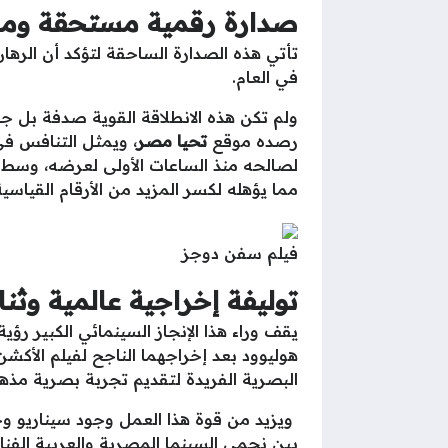
صدارة رقمية مستحقة ومؤش
تأتي هذه الصدارة الساحقة لتؤكد أن الرهان
في العام.
ولم تكن هذه الانطلاقة القوية صدفة بل ج
رصده موقع
تحيا مصر
، ويمثل التنافس في
لصالحه منذ الساعات الأولى لعرضه، وسط تو
مما يؤهله لكسر المزيد من الأرقام القياسي
فيلم سفن دوجز
توليفة إخراجية عالمية وثن
يقف وراء هذا الإنجاز السينمائي الكبير رؤ
هوليوود بعد إخراجهما الناجح لفيلم الأكشن 
البصرية الفريدة لتقديم تجربة بصرية مذه
ويزيد من قوة هذا العمل وجود سيناريو وح
بين نجمي السينما المصرية والعربية الفن