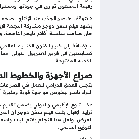
رفيعة المستوى توازي في جودتها ومستواها ا
لا تتوقف عناصر الجذب عند الإنتاج الضخم
يشهد فيلم سفن دوجز مشاركة النجمة الإيط
خان صاحب سلسلة أفلام تايجر الناجحة، و
بالإضافة إلى خبير الفنون القتالية العالم
كضابطتين في فريق الإنتربول الدولي، مما ي
للقصة المقترحة.
صراع الأجهزة والخطوط الد
يتجلى العمق الدرامي للعمل في الصراعات ا
اللواء ناصر ليخوض مواجهة قوية ومثيرة
هذا التنوع الإقليمي والدولي يضمن تقديم 
تزايد الإقبال يثبت فيلم سفن دوجز أن المر
العرض، ولعل هذا النجاح يفتح الباب واسع
التوزيع العالمي.
شارك