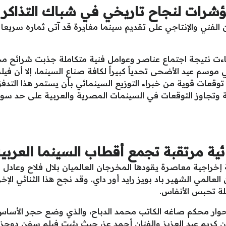
رات لنجاح تاريخي في شباك التذاكر
 الفني والإنتاجي على تقديم سينما مغايرة قد آتى ثماره سريعا 
اءت نتيجة اجتماع عناصر وعوامل فنية متكاملة جذبت شرائح مخ
 موسم عيد الأضحى تحدياً كبيراً لكافة صناع السينما، إلا أن 
قعات قوية من خبراء التوزيع السينمائي بأن يستمر هذا التدفق 
ة وتجاوز التوقعات في السينمات المصرية والعربية على حد سواء 
ائية مرتقبة تجمع أقطاب السينما العربي
ية إخراجية معاصرة يقودها المخرجان العالميان بلال فلاح وعاد
العالمي الشهير باد بويز رايد أور داي. وقد نجح هذا الثنائي الإ
لة تحبس الأنفاس.
وار محكم صاغه الكاتب محمد الدباح، والذي وضع حجر الأساس ل
ان كريم عبد العزيز والفنان أحمد عز، حيث يثبت فيلم سفن دوج