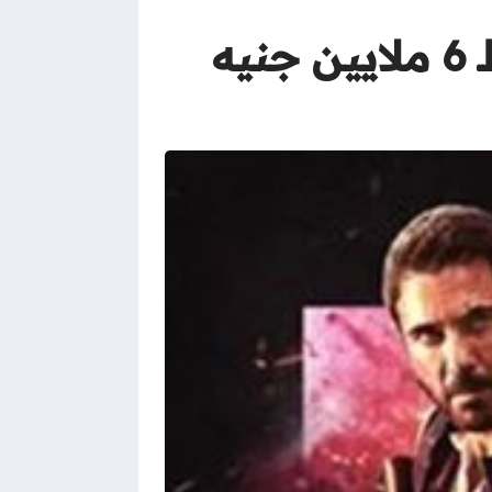
انطلاقه قوية.. فيلم سفن دوجز يكسر حاجز الـ 6 ملايين جنيه