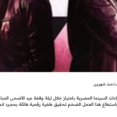
يث
منذ شهرين
دات السينما المصرية بامتياز خلال ليلة وقفة عيد الأضحى المبا
استطاع هذا العمل الضخم تحقيق طفرة رقمية هائلة بمجرد انطل