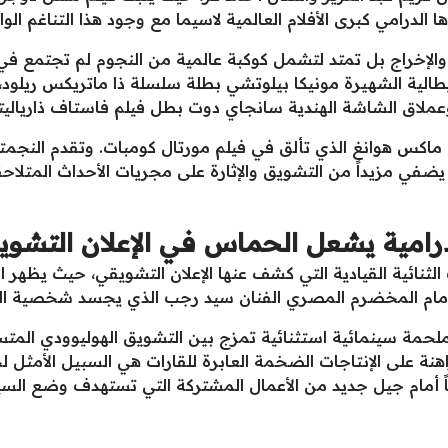
لدرامي كبرى الأفلام العالمية لاسيما مع وجود هذا التناغم الو
 والإخراج بل تمتد لتشمل كوكبة عالمية من النجوم لم تجتمع 
الية الشهيرة مونيكا بيلوتشي بطلة سلسلة ذا ماتريكس ريلود،
عملاق الشاشة الهندية سانجاي دوت بطل فيلم فاستاف ذارياليت
ي ماكس هوانغ الذي تألق في فيلم مورتال كومبات. وتقدم النجمتان 
ضفي مزيداً من التشويق والإثارة على مجريات الأحداث المتلاحقة
رامية يشعل الحماس في الإعلان التشوي
لثنائية القيادية التي كشف عنها الإعلان التشويقي، حيث يظهر
 أمام المخضرم المصري الفنان سيد رجب الذي يجسد شخصية ال
ملحمة سينمائية استثنائية تمزج بين التشويق الهوليوودي المتس
اهنة على الإنتاجات الضخمة العابرة للقارات هي السبيل الأمثل 
اً أمام جيل جديد من الأعمال المشتركة التي تستهدف وضع السي