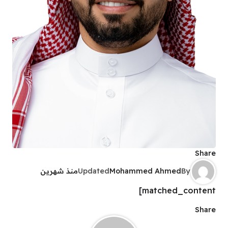
Share
By
Mohammed Ahmed
Updated
منذ شهرين
matched_content]
Share