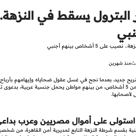
بي
يث
منذ شهرين
ح جديد، بعدما نجح في غسل عقول ضحاياه وإيهامهم بأرباح خ
ضميره واستولى على مبالغ مالية ضخمة من 5 أشخاص، من بينهم مواطن يحمل جنسية ع
 لأصحابها.
ستولى على أموال مصريين وعرب بداعي 
الأمنية بقسم شرطة النزهة التابع لمديرية أمن القاهرة، من ش