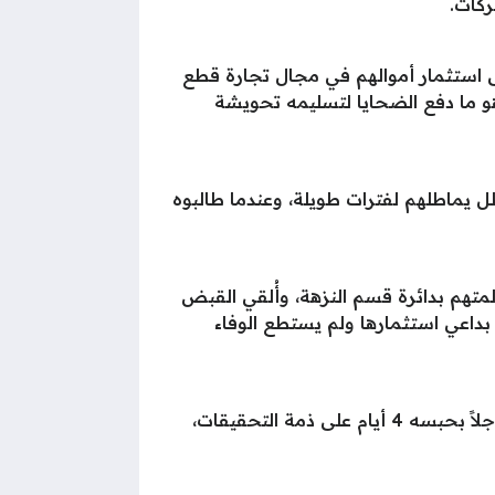
ى استثمار أموالهم في مجال تجارة قطع
وهو ما دفع الضحايا لتسليمه تحويشة
ظل يماطلهم لفترات طويلة، وعندما طالبوه
متهم بدائرة قسم النزهة، وأُلقي القبض
ل بداعي استثمارها ولم يستطع الوفاء
تم اتخاذ الإجراءات القانونية اللازمة، وعرض المتهم على النيابة العامة التي تولت التحقيق، وأصدرت قراراً عاجلاً بحبسه 4 أيام على ذمة التحقيقات،