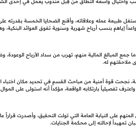
تغل طبيعة عمله وعلاقاته، وأقنع الضحايا الخمسة بقدرته عل
واعداً إياهم بنسب أرباح شهرية وسنوية تفوق العوائد البنكية، 
 جمع المبالغ المالية منهم، تهرب من سداد الأرباح الوعودة، و
 ملاحقتهم له.
ازمة، نجحت قوة أمنية من مباحث القسم في تحديد مكان اختباء ال
واعترف تفصيلياً بارتكابه الواقعة، مؤكداً أنه استولى على الموا
ن تمهيداً لإحالته إلى محكمة الجنايات.