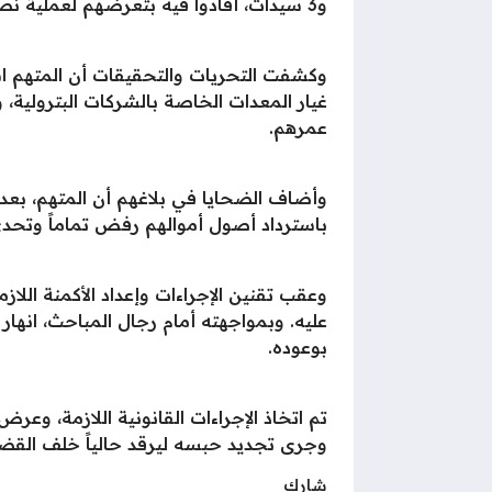
و3 سيدات، أفادوا فيه بتعرضهم لعملية نصب واحتيال واسعة النطاق من قِبل مندوب يعمل في إحدى الشركات.
وكشفت التحريات والتحقيقات أن المتهم اس
غيار المعدات الخاصة بالشركات البترولية، 
عمرهم.
وأضاف الضحايا في بلاغهم أن المتهم، بعدما
باسترداد أصول أموالهم رفض تماماً وتحدى
وعقب تقنين الإجراءات وإعداد الأكمنة الل
عليه. وبمواجهته أمام رجال المباحث، انهار 
بوعوده.
وجرى تجديد حبسه ليرقد حالياً خلف القضبا
شارك