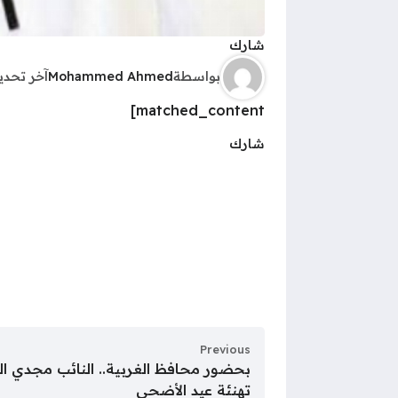
شارك
بواسطة
Mohammed Ahmed
آخر تحد
matched_content]
شارك
Previous
بحضور محافظ الغربية.. النائب مجدي ال
تهنئة عيد الأضحى