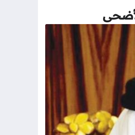
الأضحى