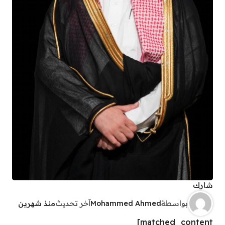
شارك
بواسطة
Mohammed Ahmed
آخر تحديث
منذ شهرين
matched_content]