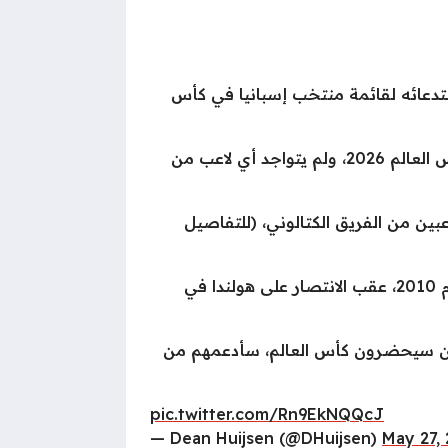
ستدعائه لقائمة منتخب إسبانيا في كأس
وأعلن لويس دي لافوينتي، المدير الفني لمنتخب إسبانيا الأول لكرة القدم قائمة الماتادور المشاركة في كأس العالم 2026، ولم يتواجد أي لاعب من
لونة نصيب الأسد في عدد اللاعبين المتواجدين في قائمة إسبانيا، حيث استدعى دي لا فوينتي 8 لاعبين من الفريق الكتالوني، (للتفاصيل
ويسعى منتخب إسبانيا للفوز بكأس العالم للمرة الثانية في تاريخه، حيث حصل لاروخا على لقبه الوحيد عام 2010، عقب الانتصار على هولندا في
ذين سيحضرون كأس العالم، سأدعمهم من
pic.twitter.com/Rn9EkNQQcJ
— Dean Huijsen (@DHuijsen)
May 27,