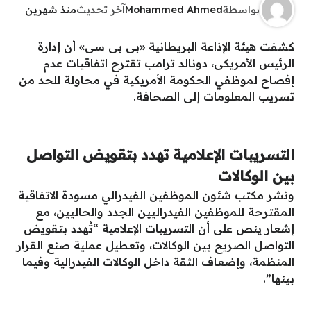
بواسطة
Mohammed Ahmed
آخر تحديث
منذ شهرين
كشفت هيئة الإذاعة البريطانية «بى بى سى» أن إدارة
الرئيس الأمريكى، دونالد ترامب تقترح اتفاقيات عدم
إفصاح لموظفي الحكومة الأمريكية في محاولة للحد من
تسريب المعلومات إلى الصحافة.
التسريبات الإعلامية تهدد بتقويض التواصل
بين الوكالات
ونشر مكتب شئون الموظفين الفيدرالي مسودة الاتفاقية
المقترحة للموظفين الفيدراليين الجدد والحاليين، مع
إشعار ينص على أن التسريبات الإعلامية “تُهدد بتقويض
التواصل الصريح بين الوكالات، وتعطيل عملية صنع القرار
المنظمة، وإضعاف الثقة داخل الوكالات الفيدرالية وفيما
بينها”.