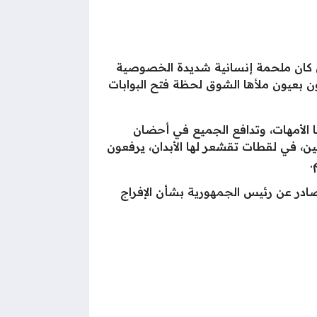
بل كان ملحمة إنسانية شديدة الخصوصية
ن بعيون ملأها الشوق لحظة فتح البوابات
ا الأمهات، وتدافع الجميع في أحضان
ين، في لقطات تقشعر لها الأبدان، يرفعون
.
الجذري في مصير هؤلاء المواطنين جاء تنفيذاً حاسماً للقرار الجمهوري رقم 219 لسنة 2026، الصادر عن رئيس الجمهورية بشأن الإفراج