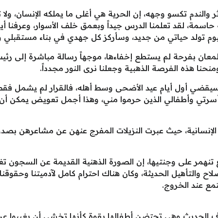
اثر والندم تكسو وجهه، إن الحرية هي أغلى ما يملكه الإنسان، و
اسمة، لقد تعلمنا الدرس جيداً وبعمق خلف الأسوار، وعرفنا أي
فاليوم تولد حياتي من جديد، وسأركز كل جهدي في بناء مستقبل
معان بفرحة لم يستطع إخفاءها، موجهاً رسالة مباشرة إلى رئيس 
نحنا هذه الفرصة الذهبية وجعلنا نرى النور مجدداً.
نه سيقضي أول أيام عيد الأضحى وسط أهله، فالقرار لم يشمل فق
أسرتي وأطفالي الذين حرموا مني، وهذا أجمل تعويض يمكن أن
ة الإنسانية، حيث عبرت النزيلات المفرج عنهن عن مشاعرهن بص
نهمر على وجنتيها، إن الصورة الذهنية القديمة عن السجون تغيرت
لاح والتأهيل الحديثة، وكان هناك احترام كامل لآدميتنا وحقوقنا ك
تمع عند الخروج.
ف الحديث وهي تحتضن أطفالها بقوة كأنها تخشى أن يغيبوا عن 