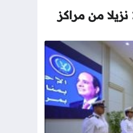
زغاريد الحرية خلف الأسوار.. الإفراج عن 1090 نزيلا من مراكز