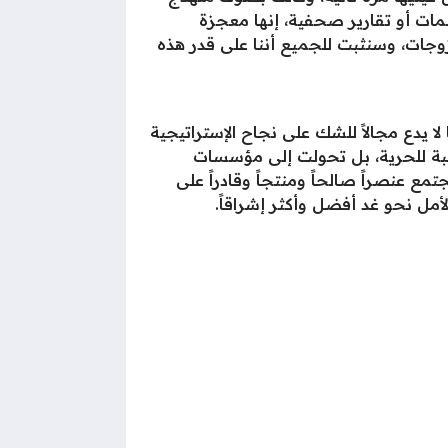
مات أو تقارير صحفية، إنها معجزة
وزوجات، وسنثبت للجميع أننا على قدر هذه
وابات مراكز الإصلاح والتأهيل في أول أيام الأضحى لعام 2026، يبرهن بما لا يدع مجالاً للشك على نجاح الإستراتيجية
سالبة للحرية، بل تحولت إلى مؤسسات
ع عنصراً صالحاً ومنتجاً وقادراً على