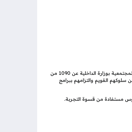
وبموجب هذا القرار الإنساني، الذي يعكس الفلسفة العقابية الحديثة للدولة المصرية، أفرج قطاع الحماية المجتمعية بوزارة الداخلية عن 1090 من
 سلوكهم القويم والتزامهم ببرامج
روس مستفادة من قسوة التجربة.