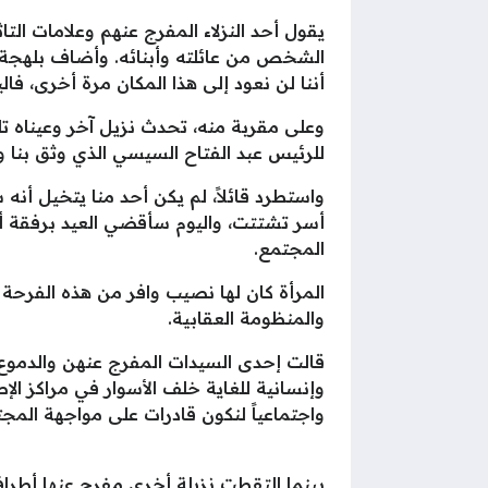
يقول أحد النزلاء المفرج عنهم وعلامات الت
الشخص من عائلته وأبنائه. وأضاف بلهجة ح
أننا لن نعود إلى هذا المكان مرة أخرى، 
وعلى مقربة منه، تحدث نزيل آخر وعيناه تل
للرئيس عبد الفتاح السيسي الذي وثق بنا وم
واستطرد قائلاً، لم يكن أحد منا يتخيل أ
أسر تشتتت، واليوم سأقضي العيد برفقة 
المجتمع.
المرأة كان لها نصيب وافر من هذه الفرح
والمنظومة العقابية.
قالت إحدى السيدات المفرج عنهن والدموع ت
وإنسانية للغاية خلف الأسوار في مراكز الإص
واجتماعياً لنكون قادرات على مواجهة المج
بينما التقطت نزيلة أخرى مفرج عنها أطرا