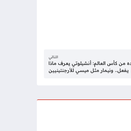
التالي
ه من كأس العالم: أنشيلوتي يعرف ماذا
يفعل.. ونيمار مثل ميسي للأرجنتينيين