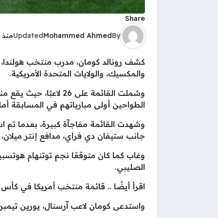
Share
By
Mohammed Ahmed
Updated
منذ 
كشف رونالد كومان، مدرب منتخب هولندا، ع
والمكسيك، والولايات المتحدة الأمريكية.
وشملت القائمة على 26
الطواحين أولى مبارياتهم في المسابقة أمام اليابان يوم 
وشهدت القائمة مفاجآة كبيرة، بعدما تم اس
جانب ستيفان دي فراي، مدافع إنتر ميلان، 
وغاب كما كان متوقعًا نجم توتنهام هوتس
الصليبي.
اقرأ أيضًا .. قائمة منتخب أمريكا في كأس العا
واستدعى كومان لاعب آرسنال، يورين تيمبر