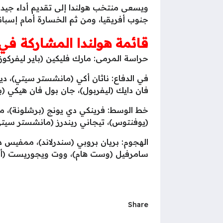
جنوب أفريقيا، ومن ثم الخسارة أمام إسبانيا 1-
قائمة هولندا المشاركة في كأ
حراسة المرمى: مارك فليكين (باير ليفركوزن
في الدفاع: ناثان أكي (مانشستر سيتي)، دي
فان دايك (ليفربول)، جان بول فان هيكي (بر
خط الوسط: فرينكي دي يونج (برشلونة)، مارت
(يوفنتوس)، تيجاني ريندرز (مانشستر سيتي)
الهجوم: بريان بروبي (سندرلاند)، ممفيس دي
سامرفيل (وست هام)، ووت ويجوريست (أي
Share