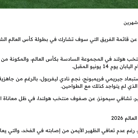
شهرين
ن قائمة الفريق التي سوف تشارك في بطولة كأس العالم الشهر 
 لاعبًا، حيث يقع منتخب هولند في المجموعة السادسة بكأس العالم، والمكونة
14 يونيو المقبل.
تبعاد جيريمي فريمبونج، نجم نادي ليفربول، بالرغم من جاهزية 
الذي لم يتواجد كذلك مع الطواحين.
بير، تشافي سيمونز، عن صفوف منتخب هولندا، في ظل معاناة ا
لم 2026
، رغم عدم تعافي الظهير الأيمن من إصابته في الفخد، والتي يع