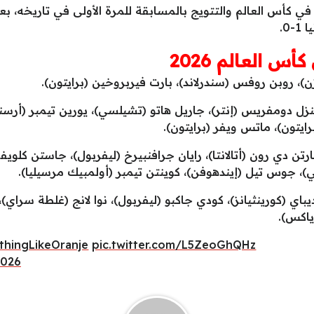
0.
س العالم 2026
)، روبن روفس (سندرلاند)، بارت فيربروخين (برايتون).
نزل دومفريس (إنتر)، جاريل هاتو (تشيلسي)، يورين تيمبر (أرسن
ايتون)، ماتس ويفر (برايتون).
ن دي رون (أتالانتا)، رايان جرافنبيرخ (ليفربول)، جاستن كلويف
، جوس تيل (إيندهوفن)، كوينتن تيمبر (أولمبيك مرسيليا).
باي (كورينثيانز)، كودي جاكبو (ليفربول)، نوا لانج (غلطة سراي)،
اكس).
thingLikeOranje
pic.twitter.com/L5ZeoGhQHz
2026