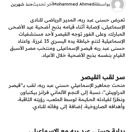
بواسطة
Mohammed Ahmed
آخر تحديث
منذ شهرين
تعرض حسنى عبد ربه، المدير الرياضى للنادى
الإسماعيلى، لإصابة أثناء قيامه بذبح أضحية عيد الأضحى
المبارك، وعلى الفور توجه القيصر لأحد مستشفيات
الإسماعيلية لتتم خياطة يده اليسري 15 غرزة. واعتاد
حسنى عبد ربه قيصر الإسماعيلى ومنتخب مصر الأسبق
القيام بنفسه بذبح الأضحية خلال الأعياد.
سر لقب القيصر
منحت جماهير الإسماعيلي حسني عبد ربه، لقب بـ”قيصر
الدراويش”، نسبة إلى النجم الألماني فرانز بيكنباور،
ونظرًا لقيادته الحكيمة لوسط الملعب، رؤيته الثاقبة،
وأهدافه الصاروخية، إضافة إلى وفائه للنادي.
بداية حسنى عبد ربه مع الإسماعيلي