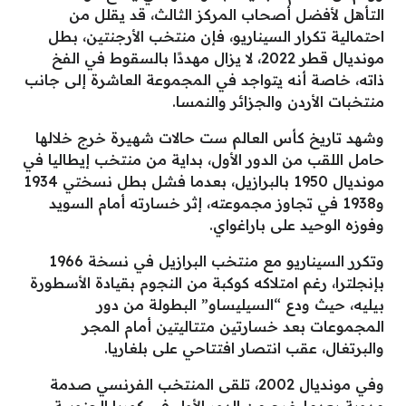
التأهل لأفضل أصحاب المركز الثالث، قد يقلل من
احتمالية تكرار السيناريو، فإن منتخب الأرجنتين، بطل
مونديال قطر 2022، لا يزال مهددًا بالسقوط في الفخ
ذاته، خاصة أنه يتواجد في المجموعة العاشرة إلى جانب
منتخبات الأردن والجزائر والنمسا.
وشهد تاريخ كأس العالم ست حالات شهيرة خرج خلالها
حامل اللقب من الدور الأول، بداية من منتخب إيطاليا في
مونديال 1950 بالبرازيل، بعدما فشل بطل نسختي 1934
و1938 في تجاوز مجموعته، إثر خسارته أمام السويد
وفوزه الوحيد على باراغواي.
وتكرر السيناريو مع منتخب البرازيل في نسخة 1966
بإنجلترا، رغم امتلاكه كوكبة من النجوم بقيادة الأسطورة
بيليه، حيث ودع “السيليساو” البطولة من دور
المجموعات بعد خسارتين متتاليتين أمام المجر
والبرتغال، عقب انتصار افتتاحي على بلغاريا.
وفي مونديال 2002، تلقى المنتخب الفرنسي صدمة
مدوية بعدما خرج من الدور الأول في كوريا الجنوبية