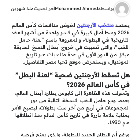
بواسطة
Mohammed Ahmed
آخر تحديث
منذ شهرين
يستعد
منتخب الأرجنتين
لخوض منافسات كأس العالم
2026 وسط آمال كبيرة في كسر واحدة من أشهر العقد
التاريخية في البطولة، والمعروفة باسم “لعنة حامل
اللقب”، والتي تسببت في خروج أبطال النسخ السابقة
مبكرًا من الدور الأول في عدة مناسبات عبر تاريخ
المونديال، ويستعرض موقع تحيا مصر التفاصيل.
هل تسقط الأرجنتين ضحية “لعنة البطل”
في كأس العالم 2026؟
وتحولت هذه الظاهرة إلى كابوس يطارد أبطال العالم،
بعدما ودع حامل اللقب النسخة التالية من دور
المجموعات في أربع من آخر ست بطولات، ليصبح الأمر
بمثابة علامة بارزة في تاريخ كأس العالم منذ انطلاقها
عام 1930.
ورغم أن النظام الجديد للبطولة، والذي يمنح فرصة