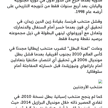
واليابان، بعد أربع سنوات فقط من تتويجه التاريخي على
أرضه عام 1998.
وفشل منتخب فرنسا، بقيادة زين الدين زيدان، في
تحقيق أي فوز، بعدما خسر أمام السنغال والدنمارك
وتعادل مع أوروغواي، لينهي البطولة في ذيل مجموعته
برصيد نقطة وحيدة فقط.
وعادت “لعنة البطل” لتضرب منتخب إيطاليا مجددًا في
كأس العالم 2010 بجنوب أفريقيا، بعدما فشل بطل
مونديال 2006 في تحقيق أي انتصار، مكتفيًا بتعادلين
أمام باراغواي ونيوزيلندا، قبل خسارته المفاجئة أمام
سلوفاكيا.
منتخب الأرجنتين
كما لم ينجح منتخب إسبانيا، بطل نسخة 2010، في
تفادي المصير ذاته خلال مونديال البرازيل 2014، حيث
تعرض لهزيمة قاسية أمام هولندا بنتيجة 5-1، ثم خسر