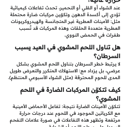
عند الشواء أو القلي أو التحمير، تحدث تفاعلات كيميائية
تؤدي إلى أكسدة الدهون وتكوّين مركبات ضارة محتملة
مثل: الأمينات العطرية غير المتجانسة والهيدروكربونات
العطرية متعددة الحلقات وهذه المركبات قد تُسبب
طفرات في الحمض النووي.
هل تناول اللحم المشوي في العيد يسبب
السرطان؟
لا يرتبط خطر السرطان بتناول اللحم المشوي بشكل
عرضي، بل يزداد مع: الاستهلاك المتكرر والتعرض طويل
المدى للحوم المحترقة (مثل الشواء الأسبوعي المنتظم).
كيف تتكوّن المركبات الضارة في اللحم
المشوي؟
تتكوّن الأمينات الضارة نتيجة: تفاعل الأحماض الأمينية
مع الكرياتين الموجود في اللحوم عند درجات حرارة
مرتفعة وتظهر هذه التفاعلات في صورة علامات التفحم
السوداء على سطح اللحم أو الشواية.