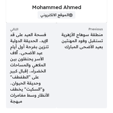
Mohammed Ahmed
الموقع الالكتروني
Previous
التالي
منطقة سوهاج الأزهرية
فسحة العيد على قد
تستقبل وفود المهنئين
الإيد.. الحديقة الدولية
بعيد الأضحى المبارك
تتزين بفرحة أول أيام
عيد الأضحى.. آلاف
الأسر يحتفلون بين
الملاهي والمساحات
الخضراء.. إقبال كبير
على “الطفطف”
وحديقة الحيوان..
و”السكيت” يخطف
الأنظار وسط مغامرات
مبهجة