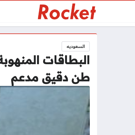
السعوديه
طن دقيق مدعم