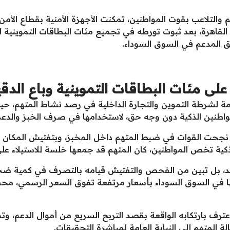
م والتلاعب بقوت المواطنين، تمكنت الأجهزة الأمنية بقطاع الأ
قاهرة، بعد ثبوت تورطه في تجميع مئات البطاقات التموينية الخ
قيق المدعم في السوق السوداء.
ى مئات البطاقات التموينية وباع الدق
امة لشرطة التموين والتجارة الداخلية في رصد نشاط المتهم، حي
مواطنين الذكية دون وجه حق، لاستخدامها في صرف الخبز وال
، نجحت القوات في ضبط المتهم داخل المخبز، وبتفتيش المكان ع
لحد، بل تبين من الفحص والتفتيش قيامه بالتصرف في كمية ضخ
في السوق السوداء بأسعار مرتفعة تفوق السعر الرسمي، محققاً 
ف بارتكابه الواقعة بقصد التربح السريع من أموال الدعم، وتم ات
لة المتهم إلى النيابة العامة لمباشرة التحقيقات.