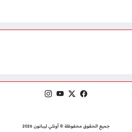
فيسبوك
منصة إكس
يوتيوب
إنستغرام
مواقع التواصل
جميع الحقوق محفوظة © أونلي ليبانون 2026