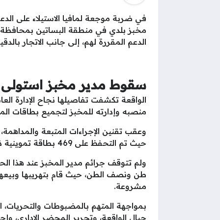
في ضربة موجعة لمافيا الاستيلاء على الدع
مخبز بلدي في منطقة البساتين بمحافظة ال
الدعم المقررة لهم، إلى جانب الاتجار بالد
سقوط مدير مخبز استولى عل
الواقعة تكشفت تفاصيلها نجاح الإدارة الع
منصبه وإدارته للمخبز لتجميع بطاقات ال
وعقب تقنين الإجراءات المتبعة والمداهمة
حيث تم التحفظ على 469 بطاقة تموينية ذكية تخص المواطنين، كان المتهم قد جمعها خلسة للاستيلاء على قيمة الدعم.
ولم تتوقف جرائم مدير المخبز عند هذا ا
طن ونصف الطن، حيث قام بتهريبها وبيعها 
مشروعة.
بمواجهة المتهم بالمضبوطات والتحريات، اعتر
حيال الواقعة، وتحرير المحضر الإداري، وإحا