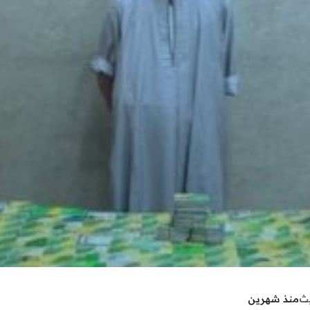
يث
منذ شهرين