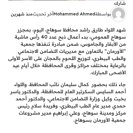
شارك
بواسطة
Mohammed Ahmed
آخر تحديث
منذ شهرين
شهد اللواء طارق راشد محافظ سوهاج، اليوم، بمجزر
سوهاج العمومي، بدء أعمال ذبح عدد 40 رأس ماشية
من الأبقار والجاموس، ضمن مبادرة تنفذها جمعية
“الأورمان” بالتعاون مع مديريات التضامن الاجتماعي
والطب البيطري، لتوزيع اللحوم بالمجان على الأسر الأولى
بالرعاية بمختلف مراكز وقرى المحافظة خلال أيام عيد
الأضحى المبارك.
جاء ذلك بحضور كمال سليمان نائب المحافظ، واللواء
أحمد السايس السكرتير العام للمحافظة، والدكتور ياسر
بخيت وكيل وزارة التضامن الاجتماعي، والدكتور أحمد
حمدي مدير عام الطب البيطري، وفريدة سلام رئيس
مركز ومدينة سوهاج، وعلي إبراهيم مدير مشروعات
جمعية الأورمان بسوهاج.