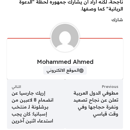
ناجحة، لكنه أراد أن يشارك جمهوره لحظة “الدعوة
الربانية” كما وصفها.
شارك
Mohammed Ahmed
الموقع الالكتروني
Previous
التالي
مطوفي الدول العربية
إريك جارسيا عن
تعلن عن نجاح تصعيد
انضمام 8 لاعبين من
ونفرة حجاجها وفي
برشلونة لـ منتخب
وقت قياسي
إسبانيا: كان يجب
استدعاء اثنين آخرين