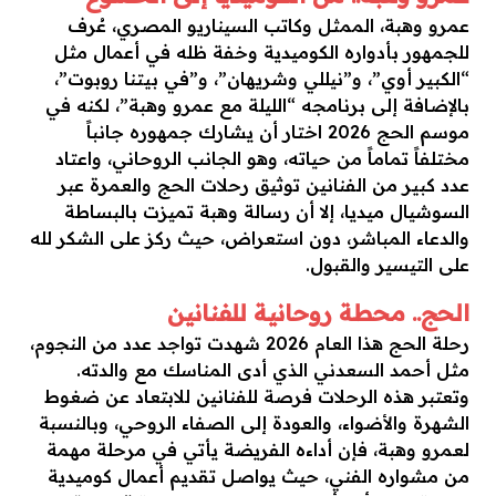
عمرو وهبة، الممثل وكاتب السيناريو المصري، عُرف
للجمهور بأدواره الكوميدية وخفة ظله في أعمال مثل
“الكبير أوي”، و”نيللي وشريهان”، و”في بيتنا روبوت”،
بالإضافة إلى برنامجه “الليلة مع عمرو وهبة”، لكنه في
موسم الحج 2026 اختار أن يشارك جمهوره جانباً
مختلفاً تماماً من حياته، وهو الجانب الروحاني، واعتاد
عدد كبير من الفنانين توثيق رحلات الحج والعمرة عبر
السوشيال ميديا، إلا أن رسالة وهبة تميزت بالبساطة
والدعاء المباشر، دون استعراض، حيث ركز على الشكر لله
على التيسير والقبول.
الحج.. محطة روحانية للفنانين
رحلة الحج هذا العام 2026 شهدت تواجد عدد من النجوم،
مثل أحمد السعدني الذي أدى المناسك مع والدته.
وتعتبر هذه الرحلات فرصة للفنانين للابتعاد عن ضغوط
الشهرة والأضواء، والعودة إلى الصفاء الروحي، وبالنسبة
لعمرو وهبة، فإن أداءه الفريضة يأتي في مرحلة مهمة
من مشواره الفني، حيث يواصل تقديم أعمال كوميدية