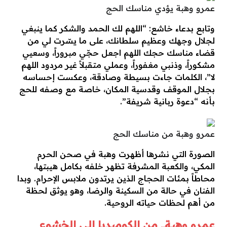
عمرو وهبة يؤدي مناسك الحج
وتابع بدعاء خاشع: “اللهم لك الحمد والشكر كما ينبغي
لجلال وجهك وعظيم سلطانك، على ما يسّرت لي من
قضاء مناسك حجك اللهم اجعل حجّي مبروراً، وسعيي
مشكوراً، وذنبي مغفوراً، وعملي متقبلاً غير مردود اللهم
لا”، الكلمات جاءت بسيطة وصادقة، وعكست إحساسه
بجلال الموقف وقدسية المكان، خاصة مع وصفه للحج
بأنه “دعوة ربانية شريفة”.
عمرو وهبة من مناسك الحج
الصورة التي نشرها أظهرت وهبة في صحن الحرم
المكي، والكعبة المشرفة تظهر خلفه بكامل هيبتها،
محاطاً بمئات الحجاج الذين يرتدون ملابس الإحرام. وبدا
الفنان في حالة من السكينة والرضا، وهو يوثق لحظة
من أهم لحظات حياته الروحية.
عمرو وهبة.. من الكوميديا إلى الخشوع